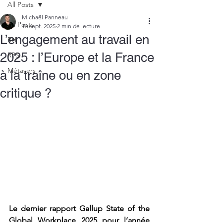
All Posts
Michaël Panneau
All Posts
16 sept. 2025
2 min de lecture
L’engagement au travail en
RH
2025 : l’Europe et la France
RPS
Métavers
à la traîne ou en zone
critique ?
Le dernier rapport Gallup State of the 
Global Workplace 2025 pour l’année 