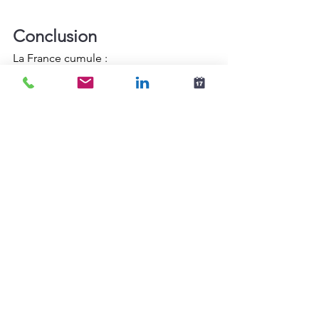
Conclusion
La France cumule :
un très faible engagement (8%)
un haut niveau de désengagement 
actif (23%)
une majorité de salariés en 
difficulté (50%)
un tiers des salariés prêts à partir 
(29%)
Ce portrait révèle une crise de sens et 
de management.
Opportunités d’action
Réinventer le rôle managérial 
(formation, coaching, 