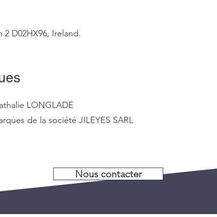
n 2 D02HX96, Ireland.
ques
: Nathalie LONGLADE
marques de la société JILEYES SARL
Nous contacter