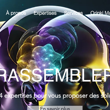
À propos
Expertises
Services
Orinki M
RASSEMBLE
4 expertises pour vous proposer des solu
En savoir plus