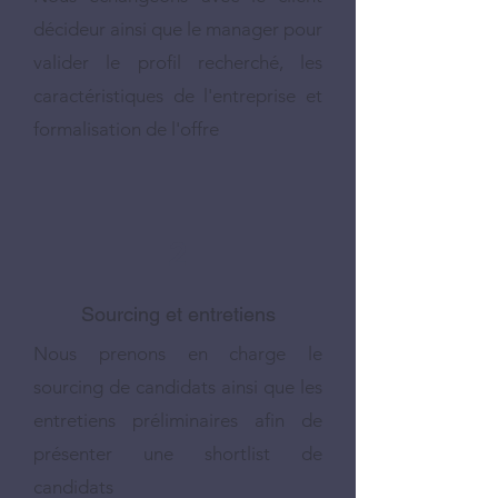
décideur ainsi que le manager pour
valider le profil recherché, les
caractéristiques de l'entreprise et
formalisation de l'offre
2
Sourcing et entretiens
Nous prenons en charge le
sourcing de candidats ainsi que les
entretiens préliminaires afin de
présenter une shortlist de
candidats