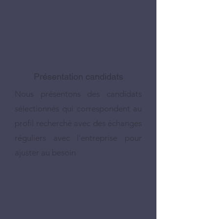
3
Présentation candidats
Nous présentons des candidats
sélectionnés qui correspondent au
profil recherché avec des échanges
réguliers avec l'entreprise pour
ajuster au besoin
4