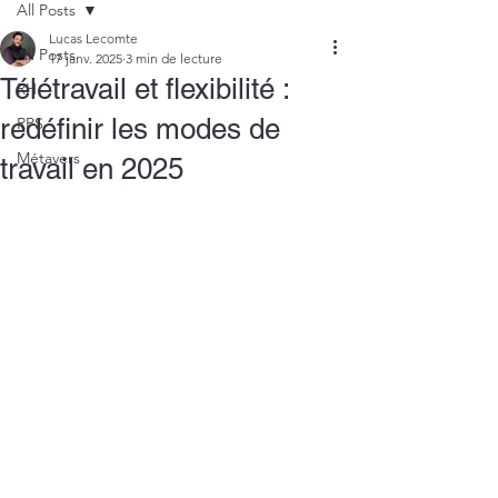
All Posts
Lucas Lecomte
All Posts
17 janv. 2025
3 min de lecture
Télétravail et flexibilité :
RH
redéfinir les modes de
RPS
Métavers
travail en 2025