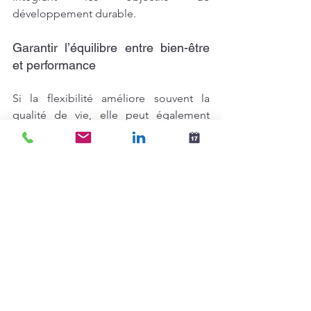
développement durable.
Garantir l’équilibre entre bien-être 
et performance
Si la flexibilité améliore souvent la 
qualité de vie, elle peut également 
entraîner une surcharge mentale, 
notamment lorsque les frontières entre 
vie professionnelle et personnelle 
s’estompent.
Intervention d’OrinkiPro : 
Les 
audits 
bien-être
 d’OrinkiPro permettent 
d’identifier les sources de stress et 
d’améliorer les pratiques internes pour 
maintenir un équilibre sain. De plus, le 
programme 
Cap Carrière
 aide à 